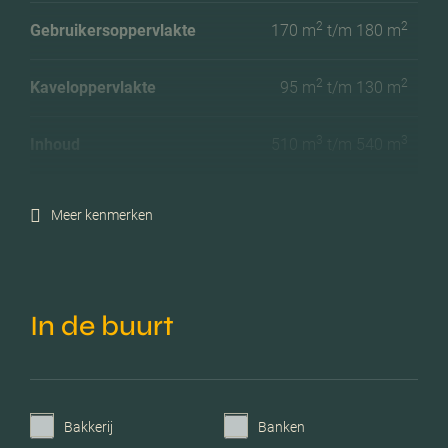
2
2
Gebruikersoppervlakte
170 m
t/m 180 m
2
2
Kaveloppervlakte
95 m
t/m 130 m
3
3
Inhoud
510 m
t/m 540 m
Meer kenmerken
In de buurt
Bakkerij
Banken