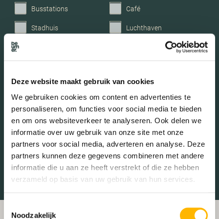
Busstations
Café
Stadhuis
Luchthaven
Metrostation
Musea
Parken
Parkeerplaats
Deze website maakt gebruik van cookies
Restaurant
Scholen
We gebruiken cookies om content en advertenties te
Sportschool
Winkels
personaliseren, om functies voor social media te bieden
en om ons websiteverkeer te analyseren. Ook delen we
Tankstations
Taxistandplaats
informatie over uw gebruik van onze site met onze
Treinstation
Universiteit
partners voor social media, adverteren en analyse. Deze
partners kunnen deze gegevens combineren met andere
Winkelcentrum
Ziekenhuis
informatie die u aan ze heeft verstrekt of die ze hebben
verzameld op basis van uw gebruik van hun services.
Toestemmingsselectie
Noodzakelijk