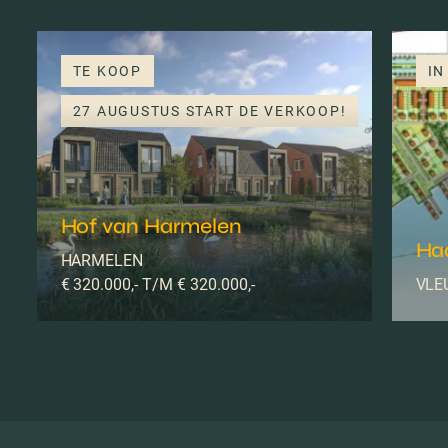
TE KOOP
IN
27 AUGUSTUS START DE VERKOOP!
Hof van Harmelen
Haa
HARMELEN
€ 320.000,- T/M € 320.000,-
VLE