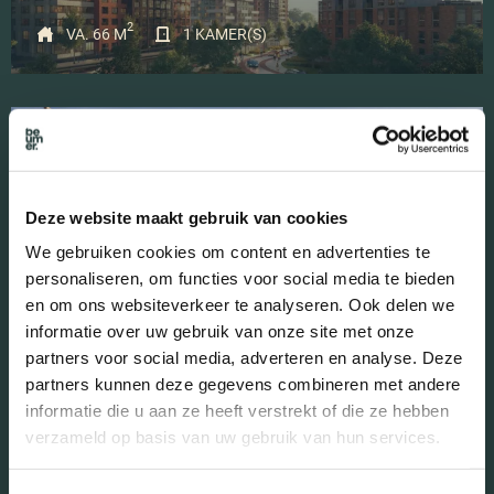
2
VA. 66 M
1 KAMER(S)
Deze website maakt gebruik van cookies
We gebruiken cookies om content en advertenties te
VERHUURD
personaliseren, om functies voor social media te bieden
Vancouver – Type IV
en om ons websiteverkeer te analyseren. Ook delen we
informatie over uw gebruik van onze site met onze
VANAF € 1.410
partners voor social media, adverteren en analyse. Deze
2
partners kunnen deze gegevens combineren met andere
VA. 85 M
1 KAMER(S)
informatie die u aan ze heeft verstrekt of die ze hebben
verzameld op basis van uw gebruik van hun services.