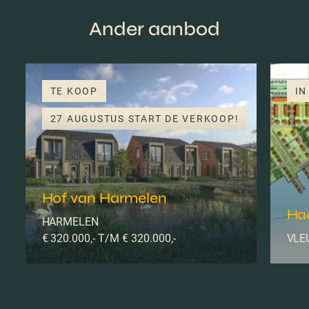
Ander aanbod
TE KOOP
IN
27 AUGUSTUS START DE VERKOOP!
Hof van Harmelen
Haa
HARMELEN
€ 320.000,- T/M € 320.000,-
VLE