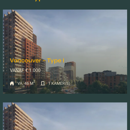
VERHUURD
Vancouver – Type I
VANAF € 1.000
2
VA. 46 M
1 KAMER(S)