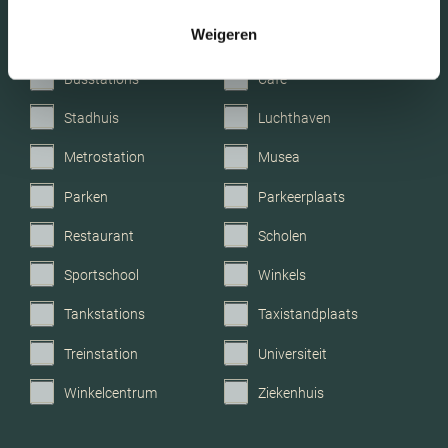
Weigeren
Bakkerij
Banken
Busstations
Café
Stadhuis
Luchthaven
Metrostation
Musea
Parken
Parkeerplaats
Restaurant
Scholen
Sportschool
Winkels
Tankstations
Taxistandplaats
Treinstation
Universiteit
Winkelcentrum
Ziekenhuis