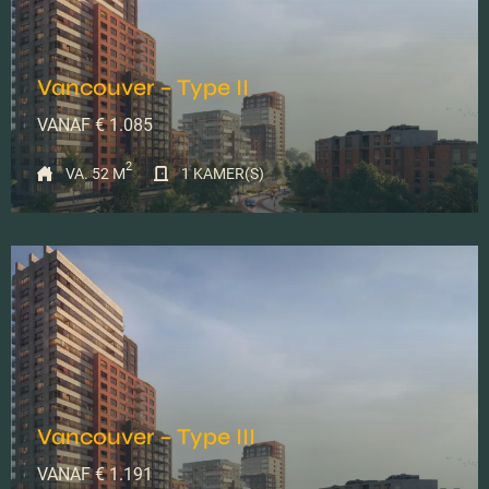
VERHUURD
Vancouver – Type II
VANAF € 1.085
2
VA. 52 M
1 KAMER(S)
VERHUURD
Vancouver – Type III
VANAF € 1.191