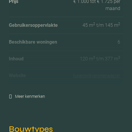
Prijs
€ 1.000 tot € 1.725 per
maand
2
2
Gebruikersoppervlakte
45 m
t/m 145 m
Beschikbare woningen
6
3
3
Inhoud
120 m
t/m 377 m
Website
hurenincitypromenade.nl/
Meer kenmerken
Bouwtypes