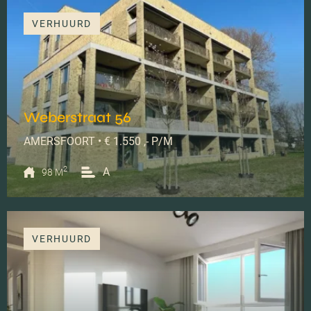
VERHUURD
Weberstraat 56
AMERSFOORT • € 1.550 ,- P/M
2
A
98 M
VERHUURD