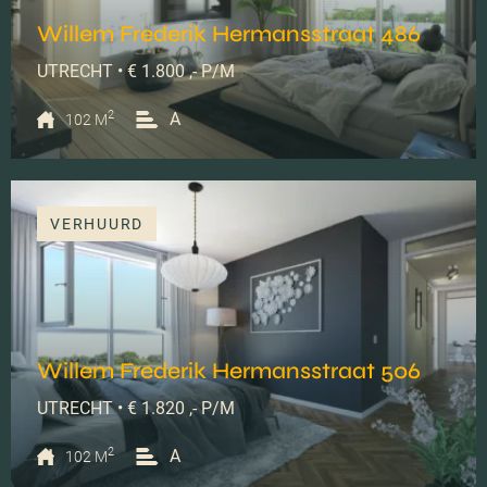
Willem Frederik Hermansstraat 486
UTRECHT • € 1.800 ,- P/M
2
A
102 M
VERHUURD
Willem Frederik Hermansstraat 506
UTRECHT • € 1.820 ,- P/M
2
A
102 M