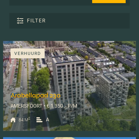
FILTER
VERHUURD
Arabellapad 230
AMERSFOORT • € 1.350 ,- P/M
2
A
84 M