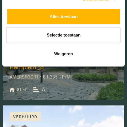
2
A
119 M
Alles toestaan
VERHUURD
Selectie toestaan
Weigeren
Eemplein 32
AMERSFOORT • € 1.335 ,- P/M
2
A
81 M
VERHUURD