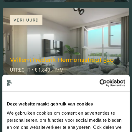
VERHUURD
Willem Frederik Hermansstraat 520
UTRECHT • € 1.840 ,- P/M
2
A
102 M
Deze website maakt gebruik van cookies
VERHUURD
We gebruiken cookies om content en advertenties te
personaliseren, om functies voor social media te bieden
en om ons websiteverkeer te analyseren. Ook delen we