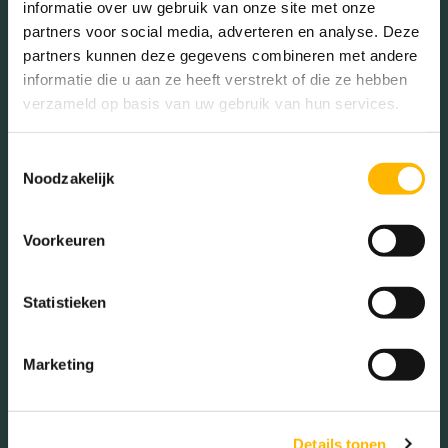
informatie over uw gebruik van onze site met onze
partners voor social media, adverteren en analyse. Deze
partners kunnen deze gegevens combineren met andere
Willem Frederik Hermansstraat 544
informatie die u aan ze heeft verstrekt of die ze hebben
UTRECHT • € 1.700 ,- P/M
verzameld op basis van uw gebruik van hun services.
2
87 M
Toestemmingsselectie
Noodzakelijk
Voorkeuren
VERHUURD
Statistieken
Marketing
Blokzijlpark 35
AMERSFOORT • € 1.425 ,- P/M
Details tonen