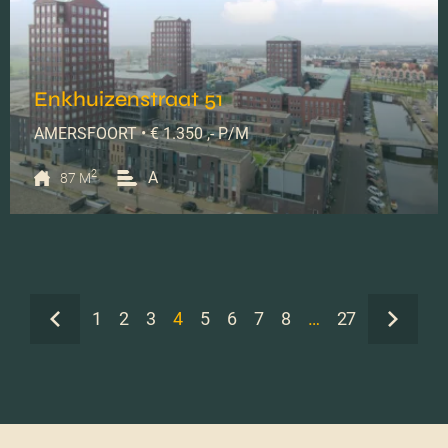
Enkhuizenstraat 51
AMERSFOORT • € 1.350 ,- P/M
2
A
87 M
1
2
3
4
5
6
7
8
…
27