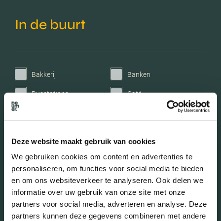
In de buurt
Bakkerij
Banken
Busstations
Café
Stadhuis
Luchthaven
Metrostation
Musea
Deze website maakt gebruik van cookies
Parken
Parkeerplaats
We gebruiken cookies om content en advertenties te
personaliseren, om functies voor social media te bieden
Restaurant
Scholen
en om ons websiteverkeer te analyseren. Ook delen we
Sportschool
Winkels
informatie over uw gebruik van onze site met onze
partners voor social media, adverteren en analyse. Deze
Tankstations
Taxistandplaats
partners kunnen deze gegevens combineren met andere