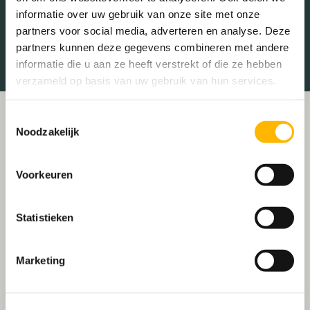
Treinstation
Universiteit
informatie over uw gebruik van onze site met onze
partners voor social media, adverteren en analyse. Deze
Winkelcentrum
Ziekenhuis
partners kunnen deze gegevens combineren met andere
informatie die u aan ze heeft verstrekt of die ze hebben
verzameld op basis van uw gebruik van hun services.
Toestemmingsselectie
Noodzakelijk
Voorkeuren
Statistieken
Marketing