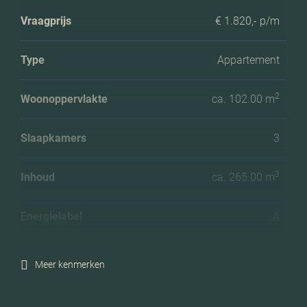
Vraagprijs
€ 1.820,- p/m
Type
Appartement
2
Woonoppervlakte
ca. 102.00 m
Slaapkamers
3
3
Inhoud
ca. 265.00 m
Energielabel
A
Meer kenmerken