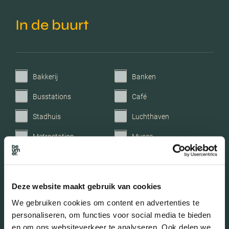
In de buurt
Bakkerij
Banken
Busstations
Café
Stadhuis
Luchthaven
Metrostation
Musea
Parken
Parkeerplaats
Restaurant
Scholen
Deze website maakt gebruik van cookies
Sportschool
Winkels
We gebruiken cookies om content en advertenties te
personaliseren, om functies voor social media te bieden
Tankstations
Taxistandplaats
en om ons websiteverkeer te analyseren. Ook delen we