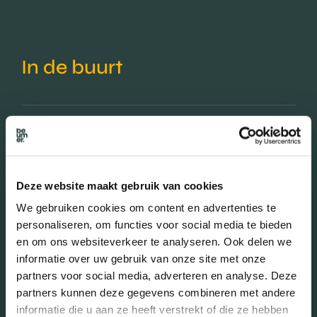
In de buurt
Bakkerij
Banken
Busstations
Café
Deze website maakt gebruik van cookies
Stadhuis
Luchthaven
We gebruiken cookies om content en advertenties te
Metrostation
Musea
personaliseren, om functies voor social media te bieden
en om ons websiteverkeer te analyseren. Ook delen we
Parken
Parkeerplaats
informatie over uw gebruik van onze site met onze
partners voor social media, adverteren en analyse. Deze
Restaurant
Scholen
partners kunnen deze gegevens combineren met andere
Sportschool
Winkels
informatie die u aan ze heeft verstrekt of die ze hebben