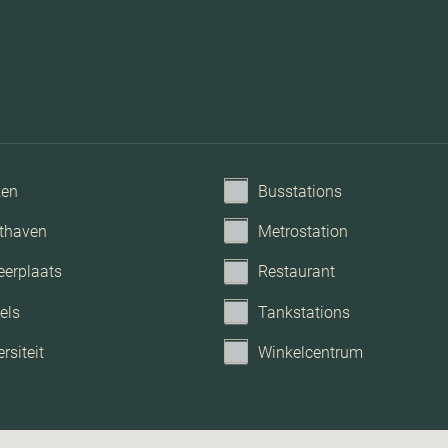
ken
Busstations
thaven
Metrostation
eerplaats
Restaurant
els
Tankstations
rsiteit
Winkelcentrum