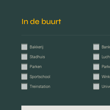
In de buurt
Bakkerij
Ban
Stadhuis
Luch
Parken
Park
Sportschool
Wink
Treinstation
Unive