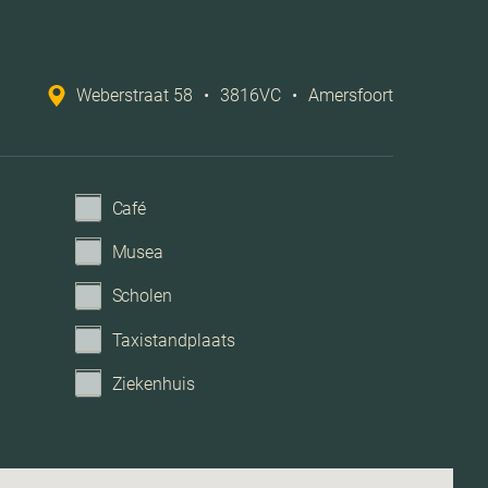
Weberstraat 58
•
3816VC
•
Amersfoort
Café
Musea
Scholen
Taxistandplaats
Ziekenhuis