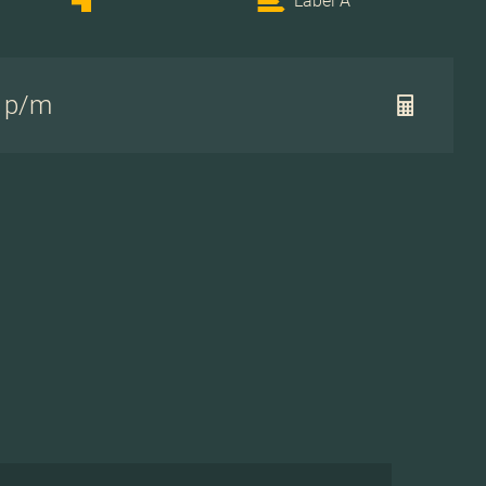
Label A
- p/m