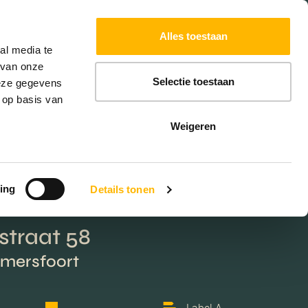
Alles toestaan
W
HYPOTHEKEN
EXTRA DIENSTEN
al media te
 van onze
Selectie toestaan
deze gegevens
 op basis van
Weigeren
ing
Details tonen
traat 58
Amersfoort