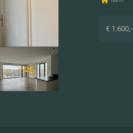
100 m
€ 1.600,
+ 25