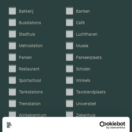
Bakkerij
Banken
Busstations
Café
Stadhuis
Luchthaven
Metrostation
Musea
Parken
Parkeerplaats
Restaurant
Scholen
Sportschool
Winkels
Tankstations
Taxistandplaats
Treinstation
Universiteit
Winkelcentrum
Ziekenhuis