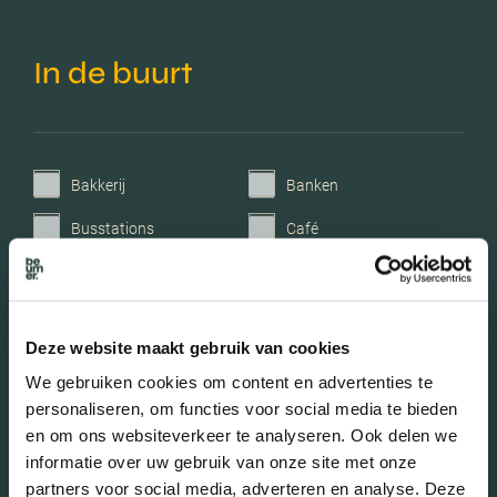
In de buurt
Bakkerij
Banken
Busstations
Café
Stadhuis
Luchthaven
Metrostation
Musea
Deze website maakt gebruik van cookies
Parken
Parkeerplaats
We gebruiken cookies om content en advertenties te
Restaurant
Scholen
personaliseren, om functies voor social media te bieden
en om ons websiteverkeer te analyseren. Ook delen we
Sportschool
Winkels
informatie over uw gebruik van onze site met onze
partners voor social media, adverteren en analyse. Deze
Tankstations
Taxistandplaats