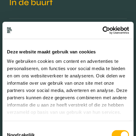
In de buurt
Bakkerij
Banken
Busstations
Café
Deze website maakt gebruik van cookies
Stadhuis
Luchthaven
We gebruiken cookies om content en advertenties te
personaliseren, om functies voor social media te bieden
Metrostation
Musea
en om ons websiteverkeer te analyseren. Ook delen we
Parken
Parkeerplaats
informatie over uw gebruik van onze site met onze
partners voor social media, adverteren en analyse. Deze
Restaurant
Scholen
partners kunnen deze gegevens combineren met andere
Sportschool
Winkels
informatie die u aan ze heeft verstrekt of die ze hebben
verzameld op basis van uw gebruik van hun services.
Tankstations
Taxistandplaats
Toestemmingsselectie
Treinstation
Universiteit
Noodzakelijk