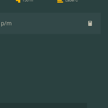
150 m
Label C
- p/m