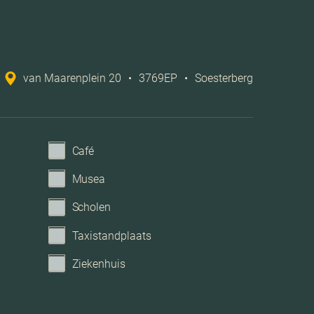
van Maarenplein 20
•
3769EP
•
Soesterberg
Café
Musea
Scholen
Taxistandplaats
Ziekenhuis