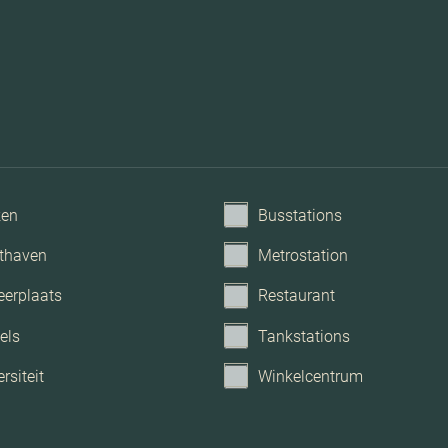
ken
Busstations
thaven
Metrostation
eerplaats
Restaurant
els
Tankstations
rsiteit
Winkelcentrum