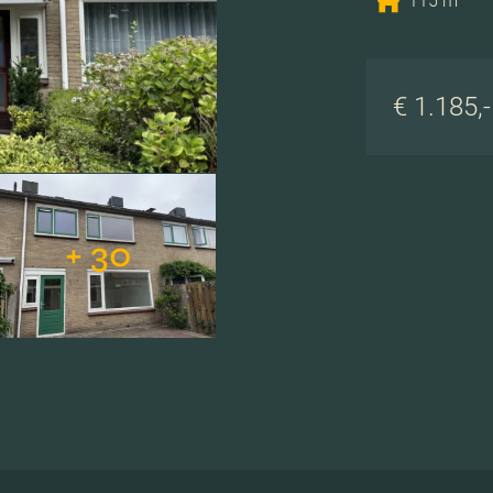
115 m
€ 1.185,
+ 30