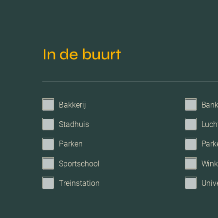
In de buurt
Bakkerij
Ban
Stadhuis
Luch
Parken
Park
Sportschool
Wink
Treinstation
Unive