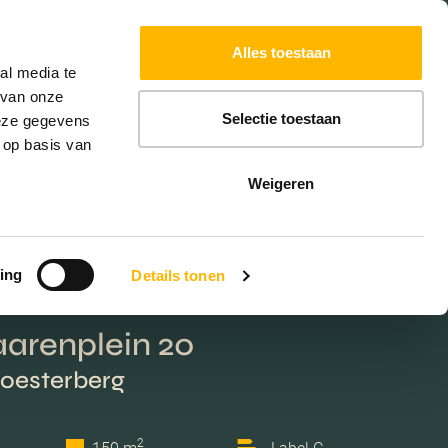
Powered by
Translate
Alles toestaan
W
HYPOTHEKEN
EXTRA DIENSTEN
al media te
 van onze
Selectie toestaan
deze gegevens
 op basis van
Weigeren
ing
Details tonen
arenplein 20
Soesterberg
2