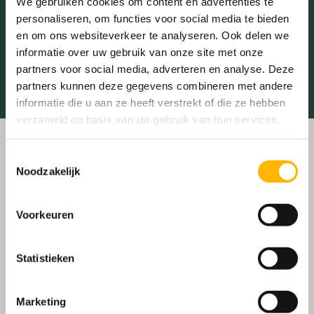
We gebruiken cookies om content en advertenties te
Tankstations
Taxistandplaats
personaliseren, om functies voor social media te bieden
en om ons websiteverkeer te analyseren. Ook delen we
Treinstation
Universiteit
informatie over uw gebruik van onze site met onze
Winkelcentrum
Ziekenhuis
partners voor social media, adverteren en analyse. Deze
partners kunnen deze gegevens combineren met andere
informatie die u aan ze heeft verstrekt of die ze hebben
verzameld op basis van uw gebruik van hun services.
Toestemmingsselectie
Noodzakelijk
Voorkeuren
Statistieken
Marketing