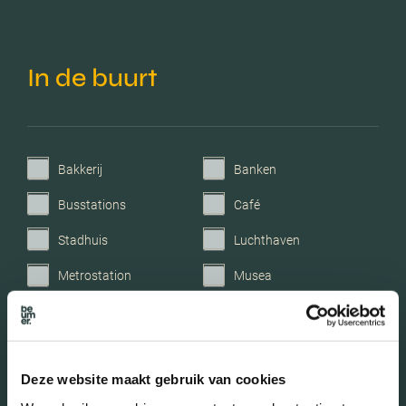
In de buurt
Bakkerij
Banken
Busstations
Café
Stadhuis
Luchthaven
Metrostation
Musea
Parken
Parkeerplaats
Restaurant
Scholen
Deze website maakt gebruik van cookies
Sportschool
Winkels