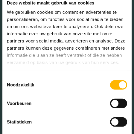
Deze website maakt gebruik van cookies
In de buurt
We gebruiken cookies om content en advertenties te
personaliseren, om functies voor social media te bieden
en om ons websiteverkeer te analyseren. Ook delen we
informatie over uw gebruik van onze site met onze
Bakkerij
Banken
partners voor social media, adverteren en analyse. Deze
partners kunnen deze gegevens combineren met andere
Busstations
Café
informatie die u aan ze heeft verstrekt of die ze hebben
verzameld op basis van uw gebruik van hun services.
Stadhuis
Luchthaven
Metrostation
Musea
Toestemmingsselectie
Noodzakelijk
Parken
Parkeerplaats
Restaurant
Scholen
Voorkeuren
Sportschool
Winkels
Tankstations
Taxistandplaats
Statistieken
Treinstation
Universiteit