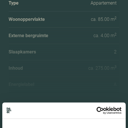
Type
Appartement
2
Woonoppervlakte
ca. 85.00 m
2
Externe bergruimte
ca. 4.00 m
Slaapkamers
2
3
Inhoud
ca. 275.00 m
Energielabel
A
Meer kenmerken