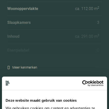
2
Woonoppervlakte
ca. 112.00 m
Slaapkamers
3
3
Inhoud
ca. 291.00 m
Energielabel
C
Meer kenmerken
In de buurt
Deze website maakt gebruik van cookies
We gebruiken cookies om content en advertenties te