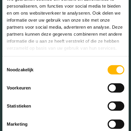
personaliseren, om functies voor social media te bieden
Bakkerij
Banken
en om ons websiteverkeer te analyseren. Ook delen we
informatie over uw gebruik van onze site met onze
Busstations
Café
partners voor social media, adverteren en analyse. Deze
partners kunnen deze gegevens combineren met andere
Stadhuis
Luchthaven
informatie die u aan ze heeft verstrekt of die ze hebben
Metrostation
Musea
verzameld op basis van uw gebruik van hun services.
Parken
Parkeerplaats
Toestemmingsselectie
Restaurant
Scholen
Noodzakelijk
Sportschool
Winkels
Voorkeuren
Tankstations
Taxistandplaats
Treinstation
Universiteit
Statistieken
Winkelcentrum
Ziekenhuis
Marketing