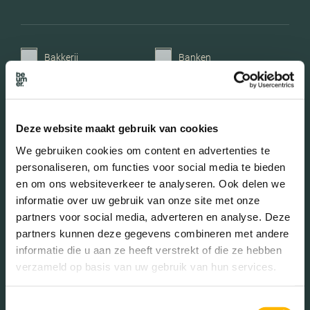
Bakkerij
Banken
Busstations
Café
Stadhuis
Luchthaven
Deze website maakt gebruik van cookies
Metrostation
Musea
We gebruiken cookies om content en advertenties te
Parken
Parkeerplaats
personaliseren, om functies voor social media te bieden
en om ons websiteverkeer te analyseren. Ook delen we
Restaurant
Scholen
informatie over uw gebruik van onze site met onze
partners voor social media, adverteren en analyse. Deze
Sportschool
Winkels
partners kunnen deze gegevens combineren met andere
Tankstations
Taxistandplaats
informatie die u aan ze heeft verstrekt of die ze hebben
verzameld op basis van uw gebruik van hun services.
Treinstation
Universiteit
Winkelcentrum
Ziekenhuis
Toestemmingsselectie