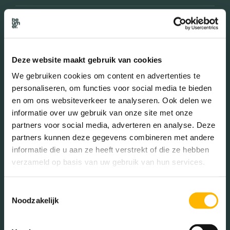
Bakkerij
Banken
Busstations
Café
Deze website maakt gebruik van cookies
Stadhuis
Luchthaven
We gebruiken cookies om content en advertenties te
personaliseren, om functies voor social media te bieden
Metrostation
Musea
en om ons websiteverkeer te analyseren. Ook delen we
Parken
Parkeerplaats
informatie over uw gebruik van onze site met onze
partners voor social media, adverteren en analyse. Deze
Restaurant
Scholen
partners kunnen deze gegevens combineren met andere
informatie die u aan ze heeft verstrekt of die ze hebben
Sportschool
Winkels
verzameld op basis van uw gebruik van hun services.
Tankstations
Taxistandplaats
Toestemmingsselectie
Treinstation
Universiteit
Noodzakelijk
Winkelcentrum
Ziekenhuis