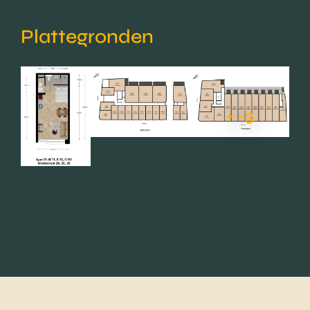
Plattegronden
+ -3