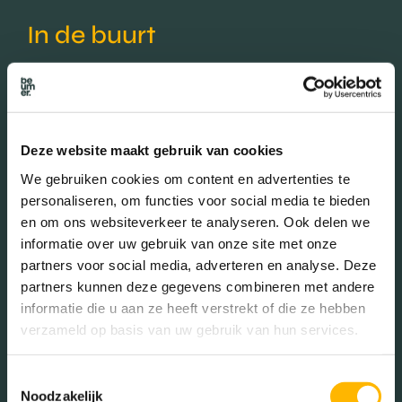
In de buurt
Bakkerij
Banken
Deze website maakt gebruik van cookies
Busstations
Café
We gebruiken cookies om content en advertenties te
Stadhuis
Luchthaven
personaliseren, om functies voor social media te bieden
en om ons websiteverkeer te analyseren. Ook delen we
Metrostation
Musea
informatie over uw gebruik van onze site met onze
partners voor social media, adverteren en analyse. Deze
Parken
Parkeerplaats
partners kunnen deze gegevens combineren met andere
Restaurant
Scholen
informatie die u aan ze heeft verstrekt of die ze hebben
verzameld op basis van uw gebruik van hun services.
Sportschool
Winkels
Tankstations
Taxistandplaats
Toestemmingsselectie
Noodzakelijk