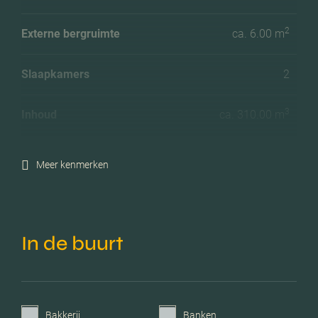
2
Externe bergruimte
ca. 6.00 m
Slaapkamers
2
3
Inhoud
ca. 310.00 m
Meer kenmerken
In de buurt
Bakkerij
Banken