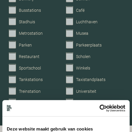
Busstations
Café
Stadhuis
Luchthaven
Metrostation
Musea
Parken
Parkeerplaats
Restaurant
Scholen
Sportschool
Winkels
Tankstations
Taxistandplaats
Treinstation
Universiteit
Winkelcentrum
Ziekenhuis
Deze website maakt gebruik van cookies