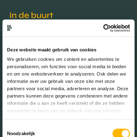
In de buurt
Bakkerij
Banken
Deze website maakt gebruik van cookies
Busstations
Café
We gebruiken cookies om content en advertenties te
personaliseren, om functies voor social media te bieden
Stadhuis
Luchthaven
en om ons websiteverkeer te analyseren. Ook delen we
informatie over uw gebruik van onze site met onze
Metrostation
Musea
partners voor social media, adverteren en analyse. Deze
Parken
Parkeerplaats
partners kunnen deze gegevens combineren met andere
informatie die u aan ze heeft verstrekt of die ze hebben
Restaurant
Scholen
verzameld op basis van uw gebruik van hun services.
Sportschool
Winkels
Toestemmingsselectie
Tankstations
Taxistandplaats
Noodzakelijk