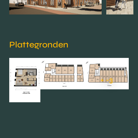
Plattegronden
+ -3