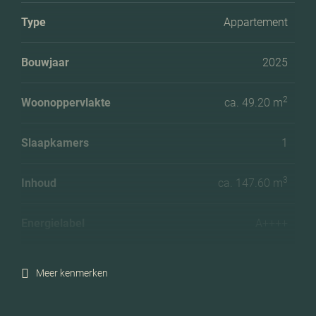
Type
Appartement
Bouwjaar
2025
2
Woonoppervlakte
ca. 49.20 m
Slaapkamers
1
3
Inhoud
ca. 147.60 m
Energielabel
A++++
Meer kenmerken