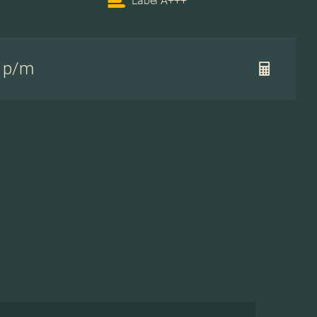
Label A+++
- p/m