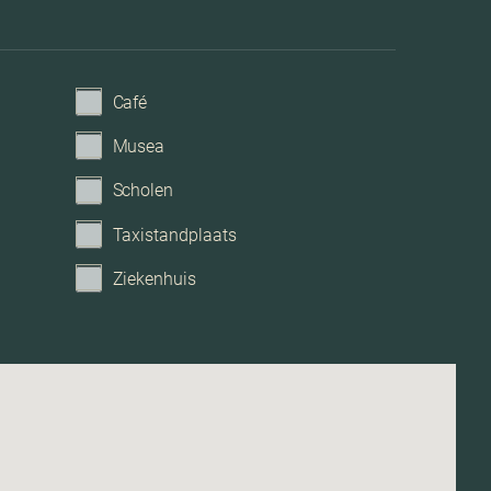
Café
Musea
Scholen
Taxistandplaats
Ziekenhuis