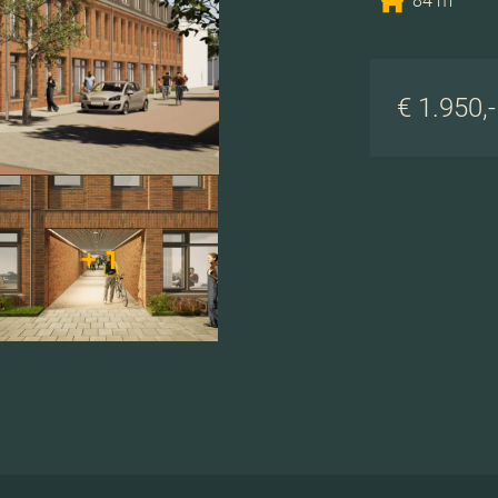
84 m
€ 1.950,
+ 1