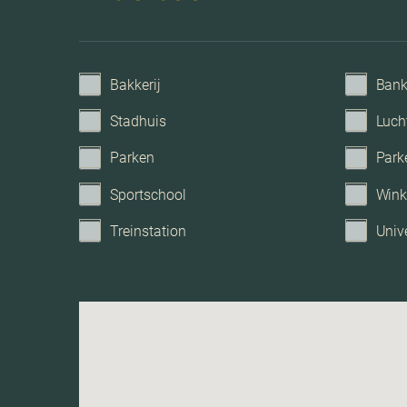
Bakkerij
Ban
Stadhuis
Luch
Parken
Park
Sportschool
Wink
Treinstation
Unive