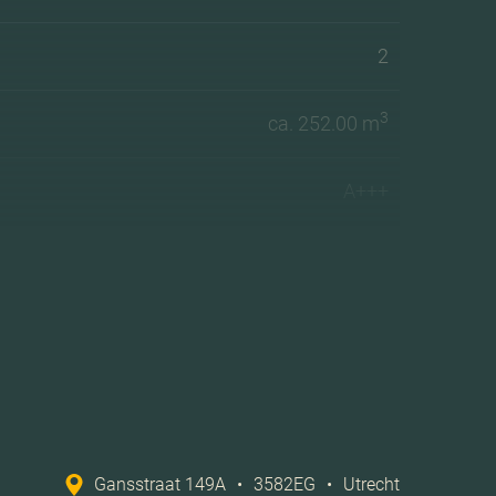
2
3
ca. 252.00 m
A+++
Gansstraat 149A
•
3582EG
•
Utrecht