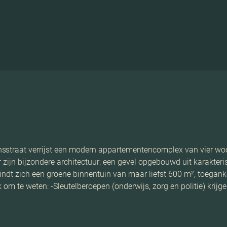
straat verrijst een modern appartementencomplex van vier woonl
or zijn bijzondere architectuur: een gevel opgebouwd uit karakter
 bevindt zich een groene binnentuin van maar liefst 600 m², toega
 om te weten: -Sleutelberoepen (onderwijs, zorg en politie) krijge