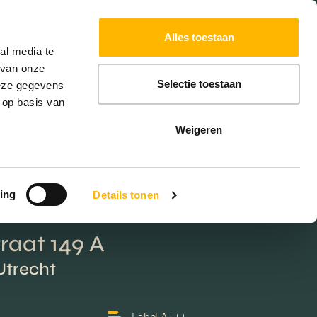
Powered by
Translate
Alles toestaan
W
HYPOTHEKEN
EXTRA DIENSTEN
al media te
 van onze
Selectie toestaan
deze gegevens
 op basis van
Weigeren
ing
Details tonen
raat 149 A
Utrecht