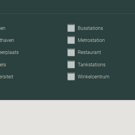
ken
Busstations
thaven
Metrostation
eerplaats
Restaurant
els
Tankstations
rsiteit
Winkelcentrum