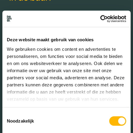
Bakkerij
Banken
Deze website maakt gebruik van cookies
Busstations
Café
We gebruiken cookies om content en advertenties te
Stadhuis
Luchthaven
personaliseren, om functies voor social media te bieden
Metrostation
Musea
en om ons websiteverkeer te analyseren. Ook delen we
informatie over uw gebruik van onze site met onze
Parken
Parkeerplaats
partners voor social media, adverteren en analyse. Deze
partners kunnen deze gegevens combineren met andere
Restaurant
Scholen
informatie die u aan ze heeft verstrekt of die ze hebben
Sportschool
Winkels
verzameld op basis van uw gebruik van hun services.
Tankstations
Taxistandplaats
Toestemmingsselectie
Noodzakelijk
Treinstation
Universiteit
Winkelcentrum
Ziekenhuis