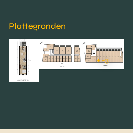
Plattegronden
+ -3