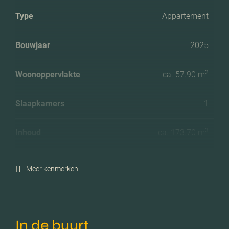
Type
Appartement
Bouwjaar
2025
2
Woonoppervlakte
ca. 57.90 m
Slaapkamers
1
3
Inhoud
ca. 173.70 m
Meer kenmerken
In de buurt