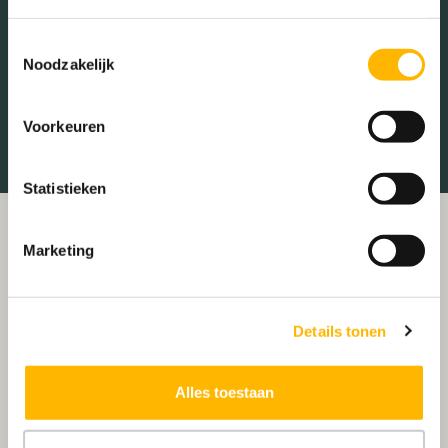
Tankstations
Taxistandplaats
Toestemmingsselectie
Noodzakelijk
Treinstation
Universiteit
Winkelcentrum
Ziekenhuis
Voorkeuren
Statistieken
Marketing
Details tonen
Alles toestaan