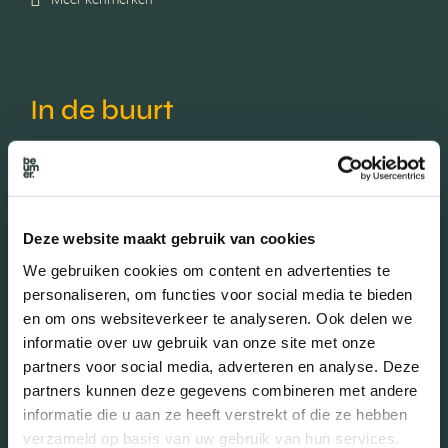
In de buurt
Bakkerij
Banken
Deze website maakt gebruik van cookies
Busstations
Café
We gebruiken cookies om content en advertenties te
Stadhuis
Luchthaven
personaliseren, om functies voor social media te bieden
en om ons websiteverkeer te analyseren. Ook delen we
Metrostation
Musea
informatie over uw gebruik van onze site met onze
partners voor social media, adverteren en analyse. Deze
Parken
Parkeerplaats
partners kunnen deze gegevens combineren met andere
Restaurant
Scholen
informatie die u aan ze heeft verstrekt of die ze hebben
verzameld op basis van uw gebruik van hun services.
Sportschool
Winkels