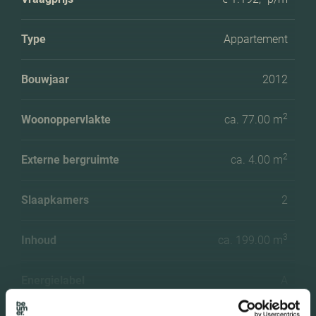
Type
Appartement
Bouwjaar
2012
2
Woonoppervlakte
ca. 77.00 m
2
Externe bergruimte
ca. 4.00 m
Slaapkamers
2
3
Inhoud
ca. 199.00 m
Energielabel
A