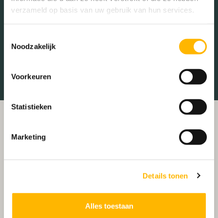
Sportschool
Winkels
verzameld op basis van uw gebruik van hun services.
Tankstations
Taxistandplaats
Toestemmingsselectie
Treinstation
Universiteit
Noodzakelijk
Winkelcentrum
Ziekenhuis
Voorkeuren
Statistieken
Marketing
Details tonen
Alles toestaan