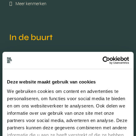
Meer kenmerken
In de buurt
Bakkerij
Banken
Busstations
Café
Deze website maakt gebruik van cookies
We gebruiken cookies om content en advertenties te
Stadhuis
Luchthaven
personaliseren, om functies voor social media te bieden
Metrostation
Musea
en om ons websiteverkeer te analyseren. Ook delen we
informatie over uw gebruik van onze site met onze
Parken
Parkeerplaats
partners voor social media, adverteren en analyse. Deze
partners kunnen deze gegevens combineren met andere
Restaurant
Scholen
informatie die u aan ze heeft verstrekt of die ze hebben