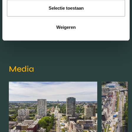
Selectie toestaan
Schaduwwijzer
Weigeren
Media