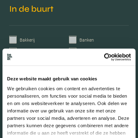
In de buurt
Bakkerij
Banken
Busstations
Café
Stadhuis
Luchthaven
Metrostation
Musea
Deze website maakt gebruik van cookies
We gebruiken cookies om content en advertenties te
Parken
Parkeerplaats
personaliseren, om functies voor social media te bieden
Restaurant
Scholen
en om ons websiteverkeer te analyseren. Ook delen we
informatie over uw gebruik van onze site met onze
Sportschool
Winkels
partners voor social media, adverteren en analyse. Deze
Tankstations
Taxistandplaats
partners kunnen deze gegevens combineren met andere
informatie die u aan ze heeft verstrekt of die ze hebben
Treinstation
Universiteit