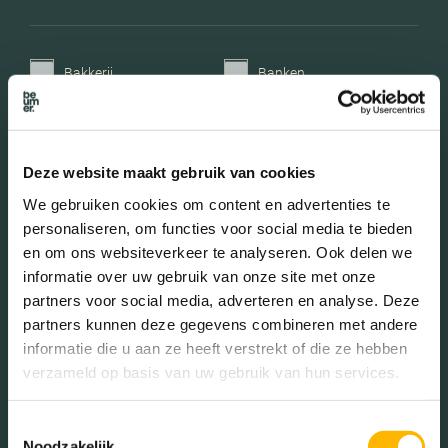
Bakkerij
Banken
Busstations
Café
Stadhuis
Luchthaven
Deze website maakt gebruik van cookies
Metrostation
Musea
We gebruiken cookies om content en advertenties te
personaliseren, om functies voor social media te bieden
Parken
Parkeerplaats
en om ons websiteverkeer te analyseren. Ook delen we
Restaurant
Scholen
informatie over uw gebruik van onze site met onze
partners voor social media, adverteren en analyse. Deze
Sportschool
Winkels
partners kunnen deze gegevens combineren met andere
informatie die u aan ze heeft verstrekt of die ze hebben
Tankstations
Taxistandplaats
verzameld op basis van uw gebruik van hun services.
Treinstation
Universiteit
Toestemmingsselectie
Winkelcentrum
Ziekenhuis
Noodzakelijk