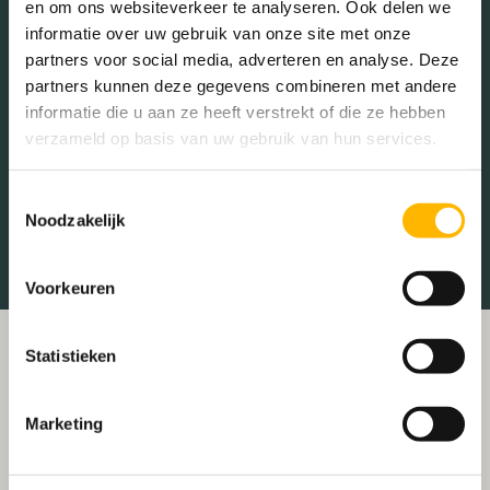
en om ons websiteverkeer te analyseren. Ook delen we
Parken
Parkeerplaats
informatie over uw gebruik van onze site met onze
Restaurant
Scholen
partners voor social media, adverteren en analyse. Deze
partners kunnen deze gegevens combineren met andere
Sportschool
Winkels
informatie die u aan ze heeft verstrekt of die ze hebben
verzameld op basis van uw gebruik van hun services.
Tankstations
Taxistandplaats
Treinstation
Universiteit
Toestemmingsselectie
Noodzakelijk
Winkelcentrum
Ziekenhuis
Voorkeuren
Statistieken
Marketing