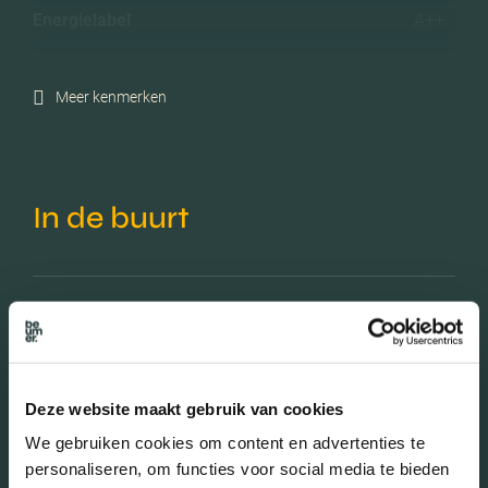
Energielabel
A++
Meer kenmerken
In de buurt
Bakkerij
Banken
Busstations
Café
Deze website maakt gebruik van cookies
Stadhuis
Luchthaven
We gebruiken cookies om content en advertenties te
Metrostation
Musea
personaliseren, om functies voor social media te bieden