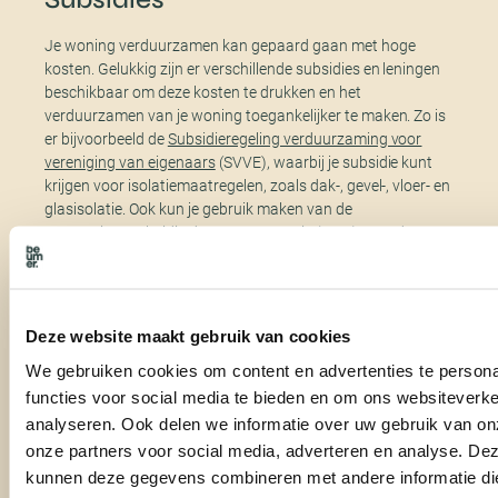
Je woning verduurzamen kan gepaard gaan met hoge
kosten. Gelukkig zijn er verschillende subsidies en leningen
beschikbaar om deze kosten te drukken en het
verduurzamen van je woning toegankelijker te maken. Zo is
er bijvoorbeeld de
Subsidieregeling verduurzaming voor
vereniging van eigenaars
(SVVE), waarbij je subsidie kunt
krijgen voor isolatiemaatregelen, zoals dak-, gevel-, vloer- en
glasisolatie. Ook kun je gebruik maken van de
Investeringssubsidie duurzame energie
(ISDE) voor de
aanschaf van een warmtepomp, zonneboiler of
pelletkachel. Welke subsidies er in jouw regio beschikbaar
zijn kun je achterhalen door de Energiesubsidiewijzer.
Deze website maakt gebruik van cookies
We gebruiken cookies om content en advertenties te persona
Hypotheken voor
functies voor social media te bieden en om ons websiteverke
verduurzamen woning
analyseren. Ook delen we informatie over uw gebruik van on
onze partners voor social media, adverteren en analyse. De
Ook onze
hypotheekafdeling
kan je helpen bij het uitzoeken
kunnen deze gegevens combineren met andere informatie di
van de financiële mogelijkheden voor de woning die je op