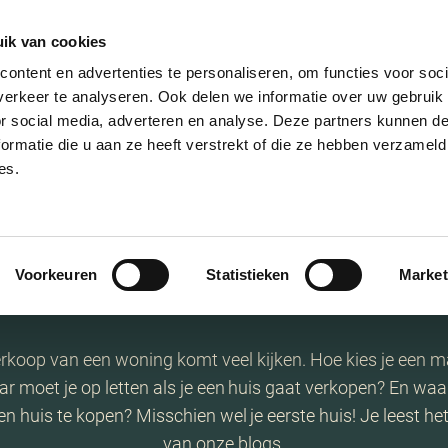
ik van cookies
AANBOD
VERKOPEN
NIEUWBOU
ontent en advertenties te personaliseren, om functies voor soci
erkeer te analyseren. Ook delen we informatie over uw gebruik
or social media, adverteren en analyse. Deze partners kunnen 
ormatie die u aan ze heeft verstrekt of die ze hebben verzameld
es.
Stay tuned
Voorkeuren
Statistieken
Market
verkoop van een woning komt veel kijken. Hoe kies je een m
ar moet je op letten als je een huis gaat verkopen? En waar 
n huis te kopen? Misschien wel je eerste huis! Je leest he
van onze blogs.