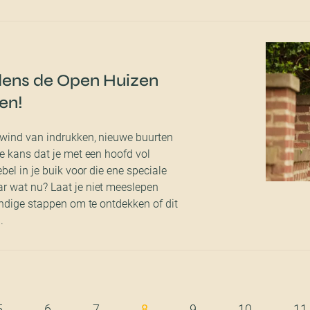
jdens de Open Huizen
en!
wind van indrukken, nieuwe buurten
e kans dat je met een hoofd vol
bel in je buik voor die ene speciale
 wat nu? Laat je niet meeslepen
andige stappen om te ontdekken of dit
.
5
6
7
8
9
10
11