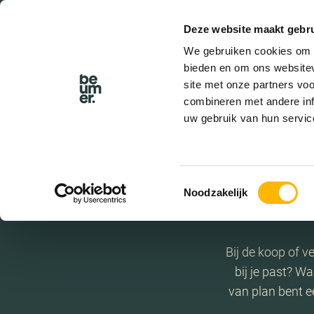
Deze website maakt gebru
BEL BEUMER
We gebruiken cookies om c
bieden en om ons websitev
site met onze partners vo
combineren met andere inf
uw gebruik van hun servic
Toestemmingsselectie
Noodzakelijk
Bij de koop of 
bij je past? Wa
van plan bent ee