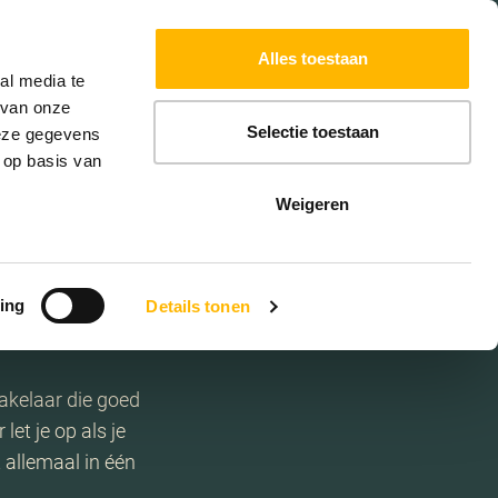
Powered by
Translate
Alles toestaan
W
HYPOTHEKEN
EXTRA DIENSTEN
al media te
 van onze
Selectie toestaan
deze gegevens
 op basis van
Weigeren
ing
Details tonen
akelaar die goed
let je op als je
t allemaal in één