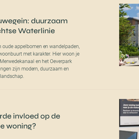
uwegein: duurzaam
htse Waterlinie
sen oude appelbomen en wandelpaden,
woonbuurt met karakter. Hier woon je
et Merwedekanaal en het Oeverpark
woningen zijn modern, duurzaam en
 landschap.
de invloed op de
je woning?