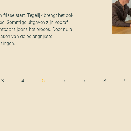
 frisse start. Tegelijk brengt het ook
ee. Sommige uitgaven zijn vooraf
htbaar tijdens het proces. Door nu al
maken van de belangrijkste
ssingen.
3
4
5
6
7
8
9