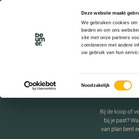
Deze website maakt gebru
BEL BEUMER
We gebruiken cookies om c
bieden en om ons websitev
site met onze partners vo
combineren met andere inf
uw gebruik van hun servic
Toestemmingsselectie
Noodzakelijk
Bij de koop of 
bij je past? Wa
van plan bent ee