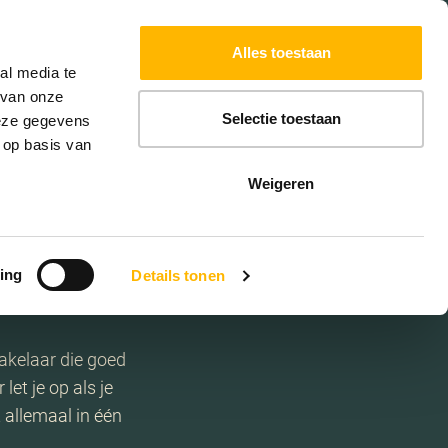
Powered by
Translate
Alles toestaan
W
HYPOTHEKEN
EXTRA DIENSTEN
al media te
 van onze
Selectie toestaan
deze gegevens
 op basis van
Weigeren
ing
Details tonen
akelaar die goed
let je op als je
t allemaal in één