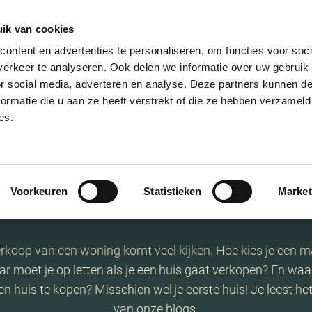
ik van cookies
AANBOD
VERKOPEN
NIEUWBOU
ontent en advertenties te personaliseren, om functies voor soci
erkeer te analyseren. Ook delen we informatie over uw gebruik
or social media, adverteren en analyse. Deze partners kunnen 
ormatie die u aan ze heeft verstrekt of die ze hebben verzameld
es.
Stay tuned
Voorkeuren
Statistieken
Market
verkoop van een woning komt veel kijken. Hoe kies je een m
ar moet je op letten als je een huis gaat verkopen? En waar 
n huis te kopen? Misschien wel je eerste huis! Je leest he
van onze blogs.