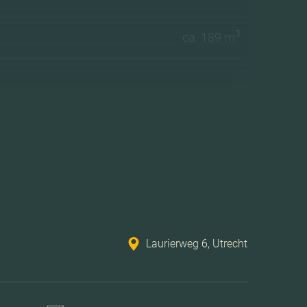
3
ca. 189 m
2
1 woonlagen
Tv kabel, lift, balansventilatie
Volledig geisoleerd
Laurierweg 6, Utrecht
Stadsverwarming, vloerverwarming geheel
Centrale voorziening