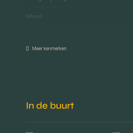
Inhoud
Aantal slaapkamers
Meer kenmerken
Aantal woonlagen
Voorzieningen
Isolatie
In de buurt
Verwarming
Warm water