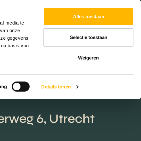
Powered by
Translate
Alles toestaan
W
HYPOTHEKEN
EXTRA DIENSTEN
al media te
 van onze
Selectie toestaan
deze gegevens
 op basis van
Weigeren
ing
Details tonen
erweg 6, Utrecht