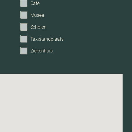
Café
Geen tuin
Musea
Scholen
Taxistandplaats
Ziekenhuis