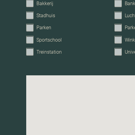
Bakkerij
Ban
Tuintypes
Stadhuis
Luch
Parken
Park
Sportschool
Wink
Treinstation
Unive