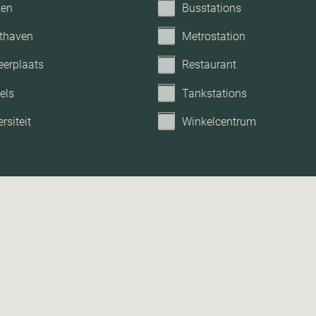
ken
Busstations
thaven
Metrostation
eerplaats
Restaurant
els
Tankstations
rsiteit
Winkelcentrum