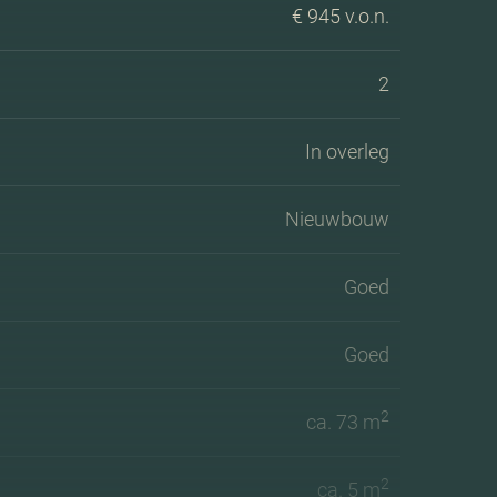
€ 945 v.o.n.
2
In overleg
Nieuwbouw
Goed
Goed
2
ca. 73 m
2
ca. 5 m