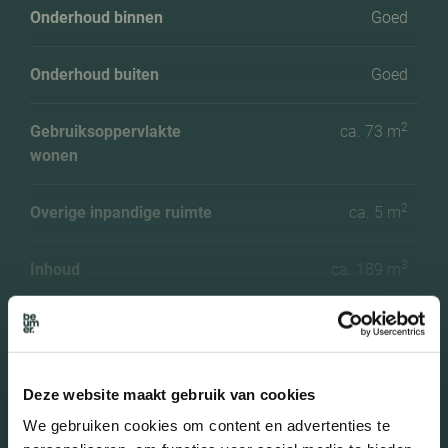
Onderhoud binnen
Goed
Onderhoud buiten
Goed
2
Gebruiksoppervlakte
ca. 73 m
wonen
2
Overige inpandige ruimte
ca. 5 m
3
Inhoud
ca. 189 m
Aantal slaapkamers
2
Aantal woonlagen
1 woonlagen
Meer kenmerken
Deze website maakt gebruik van cookies
We gebruiken cookies om content en advertenties te
Voorzieningen
Tv kabel, lift,