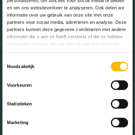
personaliseren, om functies voor social media te bieden
balansventilatie
en om ons websiteverkeer te analyseren. Ook delen we
In de buurt
informatie over uw gebruik van onze site met onze
Isolatie
Volledig geisoleerd
partners voor social media, adverteren en analyse. Deze
partners kunnen deze gegevens combineren met andere
informatie die u aan ze heeft verstrekt of die ze hebben
Verwarming
Stadsverwarming,
verzameld op basis van uw gebruik van hun services.
vloerverwarming geheel
Bakkerij
Banken
Busstations
Café
Toestemmingsselectie
Warm water
Centrale voorziening
Noodzakelijk
Stadhuis
Luchthaven
Tuintypes
Geen tuin
Metrostation
Musea
Voorkeuren
Parken
Parkeerplaats
Statistieken
Restaurant
Scholen
Sportschool
Winkels
Marketing
Tankstations
Taxistandplaats