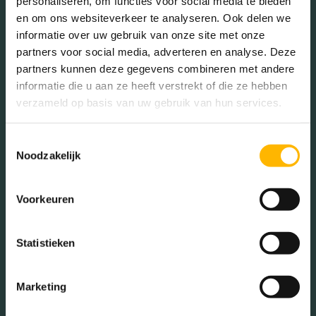
personaliseren, om functies voor social media te bieden
balansventilatie
en om ons websiteverkeer te analyseren. Ook delen we
In de buurt
informatie over uw gebruik van onze site met onze
Isolatie
Volledig geisoleerd
partners voor social media, adverteren en analyse. Deze
partners kunnen deze gegevens combineren met andere
informatie die u aan ze heeft verstrekt of die ze hebben
Verwarming
Stadsverwarming,
verzameld op basis van uw gebruik van hun services.
vloerverwarming geheel
Bakkerij
Banken
Busstations
Café
Toestemmingsselectie
Warm water
Centrale voorziening
Noodzakelijk
Stadhuis
Luchthaven
Tuintypes
Geen tuin
Metrostation
Musea
Voorkeuren
Parken
Parkeerplaats
Statistieken
Restaurant
Scholen
Sportschool
Winkels
Marketing
Tankstations
Taxistandplaats