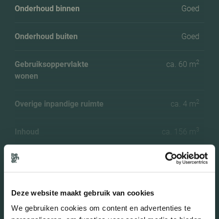
Onderhoud binnen
Goed
Onderhoud buiten
Goed
2
Gebruiksoppervlakte
ca. 60 m
wonen
2
Overige inpandige ruimte
ca. 4 m
3
Inhoud
ca. 156 m
Aantal slaapkamers
1
Aantal woonlagen
1 woonlagen
Meer kenmerken
Deze website maakt gebruik van cookies
We gebruiken cookies om content en advertenties te
Voorzieningen
Tv kabel, lift,