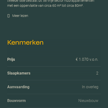
tweede fase bestaat uit 56 vrije sector huurappartementen
met een oppervlakte van circa 60 m² tot circa 80m².
Meer lezen
Kenmerken
Prijs
€ 1.070 v.o.n.
Slaapkamers
2
Aanvaarding
In overleg
Bouwvorm
Nieuwbouw