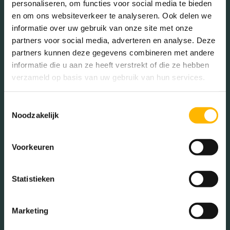
Voorzieningen
Lift, zonnepanelen
personaliseren, om functies voor social media te bieden
en om ons websiteverkeer te analyseren. Ook delen we
informatie over uw gebruik van onze site met onze
In de buurt
Isolatie
Volledig geisoleerd
partners voor social media, adverteren en analyse. Deze
partners kunnen deze gegevens combineren met andere
Verwarming
Vloerverwarming
informatie die u aan ze heeft verstrekt of die ze hebben
gedeeltelijk
verzameld op basis van uw gebruik van hun services.
Bakkerij
Banken
Warm water
Stadsverwarming
Toestemmingsselectie
Busstations
Café
Noodzakelijk
Stadhuis
Luchthaven
Tuintypes
Geen tuin
Metrostation
Musea
Voorkeuren
Parken
Parkeerplaats
Statistieken
Restaurant
Scholen
Sportschool
Winkels
Marketing
Tankstations
Taxistandplaats