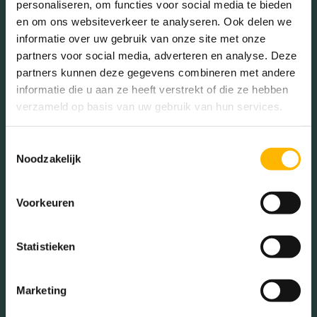
Voorzieningen
Lift, zonnepanelen
personaliseren, om functies voor social media te bieden
en om ons websiteverkeer te analyseren. Ook delen we
informatie over uw gebruik van onze site met onze
In de buurt
Isolatie
Volledig geisoleerd
partners voor social media, adverteren en analyse. Deze
partners kunnen deze gegevens combineren met andere
Verwarming
Vloerverwarming
informatie die u aan ze heeft verstrekt of die ze hebben
gedeeltelijk
verzameld op basis van uw gebruik van hun services.
Bakkerij
Banken
Warm water
Stadsverwarming
Toestemmingsselectie
Busstations
Café
Noodzakelijk
Stadhuis
Luchthaven
Tuintypes
Geen tuin
Metrostation
Musea
Voorkeuren
Parken
Parkeerplaats
Statistieken
Restaurant
Scholen
Sportschool
Winkels
Marketing
Tankstations
Taxistandplaats