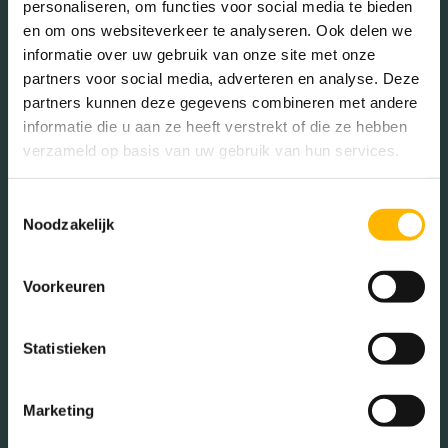
Voorzieningen
Lift, zonnepanelen
personaliseren, om functies voor social media te bieden
en om ons websiteverkeer te analyseren. Ook delen we
informatie over uw gebruik van onze site met onze
In de buurt
Isolatie
Volledig geisoleerd
partners voor social media, adverteren en analyse. Deze
partners kunnen deze gegevens combineren met andere
Verwarming
Vloerverwarming
informatie die u aan ze heeft verstrekt of die ze hebben
gedeeltelijk
verzameld op basis van uw gebruik van hun services.
Bakkerij
Banken
Warm water
Stadsverwarming
Toestemmingsselectie
Busstations
Café
Noodzakelijk
Stadhuis
Luchthaven
Tuintypes
Geen tuin
Metrostation
Musea
Voorkeuren
Parken
Parkeerplaats
Statistieken
Restaurant
Scholen
Sportschool
Winkels
Marketing
Tankstations
Taxistandplaats