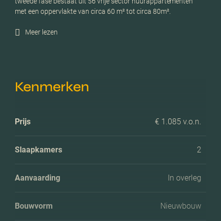
tweede fase bestaat uit 56 vrije sector huurappartementen
met een oppervlakte van circa 60 m² tot circa 80m².
Meer lezen
Kenmerken
Prijs
€ 1.085 v.o.n.
Slaapkamers
2
Aanvaarding
In overleg
Bouwvorm
Nieuwbouw