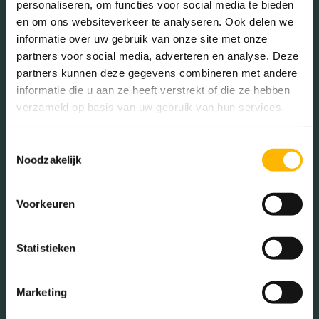
Voorzieningen
Lift, zonnepanelen
personaliseren, om functies voor social media te bieden
en om ons websiteverkeer te analyseren. Ook delen we
informatie over uw gebruik van onze site met onze
In de buurt
Isolatie
Volledig geisoleerd
partners voor social media, adverteren en analyse. Deze
partners kunnen deze gegevens combineren met andere
Verwarming
Vloerverwarming
informatie die u aan ze heeft verstrekt of die ze hebben
gedeeltelijk
verzameld op basis van uw gebruik van hun services.
Bakkerij
Banken
Warm water
Stadsverwarming
Toestemmingsselectie
Busstations
Café
Noodzakelijk
Stadhuis
Luchthaven
Tuintypes
Geen tuin
Metrostation
Musea
Voorkeuren
Parken
Parkeerplaats
Statistieken
Restaurant
Scholen
Sportschool
Winkels
Marketing
Tankstations
Taxistandplaats