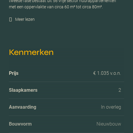
tweede fase bestaat uit 56 vrije sector huurappartementen
met een oppervlakte van circa 60 m² tot circa 80m².
Meer lezen
Kenmerken
Prijs
€ 1.035 v.o.n.
Slaapkamers
2
Aanvaarding
In overleg
Bouwvorm
Nieuwbouw