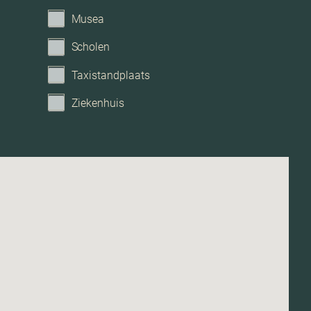
Geen tuin
Musea
Scholen
Taxistandplaats
Ziekenhuis