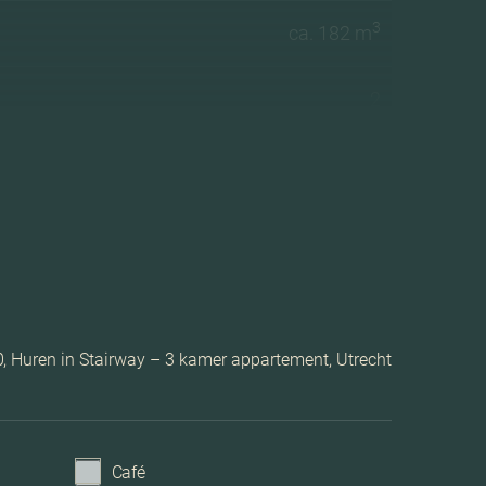
3
ca. 182 m
2
1 woonlagen
Lift, zonnepanelen
Volledig geisoleerd
Huren in Stairway – 3 kamer appartement, Utrecht
Vloerverwarming gedeeltelijk
Stadsverwarming
Café