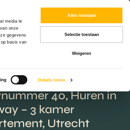
Powered by
Translate
Alles toestaan
W
HYPOTHEKEN
EXTRA DIENSTEN
al media te
 van onze
Selectie toestaan
deze gegevens
 op basis van
Weigeren
ing
Details tonen
nummer 40, Huren in
way – 3 kamer
tement, Utrecht