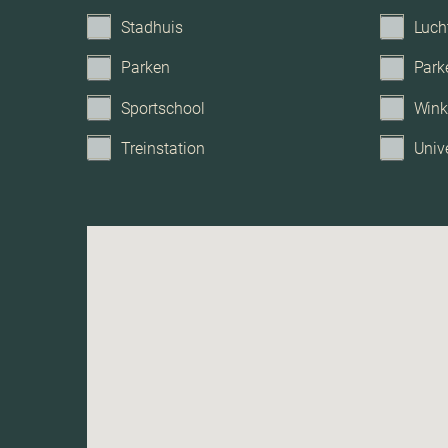
Tuintypes
Stadhuis
Luch
Parken
Park
Sportschool
Wink
Treinstation
Unive