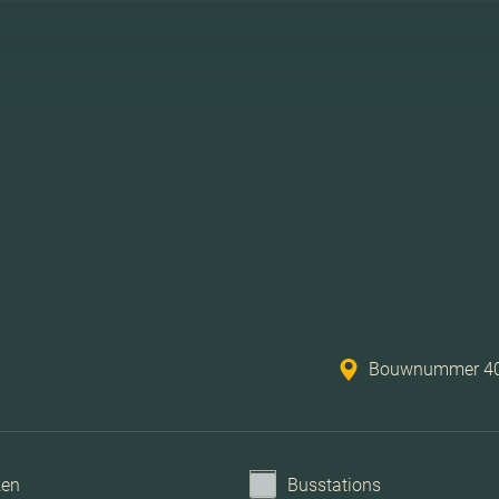
Bouwnummer 40, 
ken
Busstations