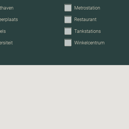
thaven
Metrostation
eerplaats
Restaurant
els
Tankstations
rsiteit
Winkelcentrum