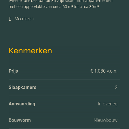
tweede fase bestaat uit 56 vrije sector huurappartementen
met een oppervlakte van circa 60 m² tot circa 80m².
Meer lezen
Kenmerken
Prijs
€ 1.080 v.o.n.
Slaapkamers
2
Aanvaarding
In overleg
Bouwvorm
Nieuwbouw