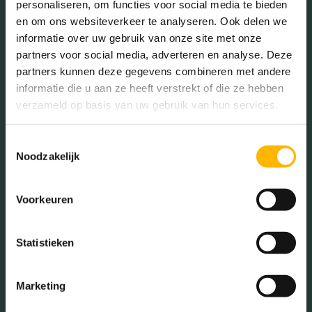
Voorzieningen
Lift, zonnepanelen
personaliseren, om functies voor social media te bieden
en om ons websiteverkeer te analyseren. Ook delen we
informatie over uw gebruik van onze site met onze
In de buurt
Isolatie
Volledig geisoleerd
partners voor social media, adverteren en analyse. Deze
partners kunnen deze gegevens combineren met andere
Verwarming
Vloerverwarming
informatie die u aan ze heeft verstrekt of die ze hebben
gedeeltelijk
verzameld op basis van uw gebruik van hun services.
Bakkerij
Banken
Warm water
Stadsverwarming
Toestemmingsselectie
Busstations
Café
Noodzakelijk
Stadhuis
Luchthaven
Tuintypes
Geen tuin
Metrostation
Musea
Voorkeuren
Parken
Parkeerplaats
Statistieken
Restaurant
Scholen
Sportschool
Winkels
Marketing
Tankstations
Taxistandplaats