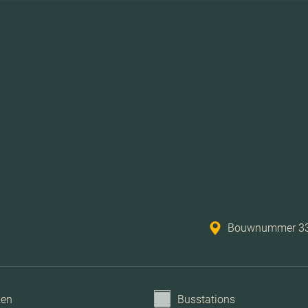
Bouwnummer 33, 
ken
Busstations