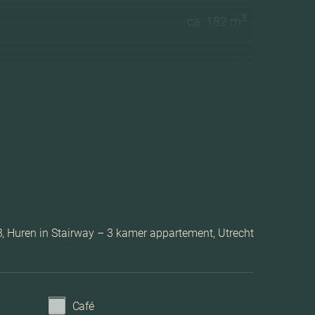
3
ca. 182 m
2
1 woonlagen
Lift, zonnepanelen
Volledig geisoleerd
Huren in Stairway – 3 kamer appartement, Utrecht
Vloerverwarming gedeeltelijk
Stadsverwarming
Café