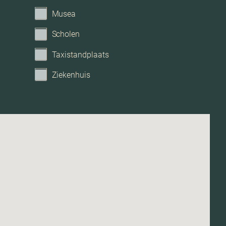
Geen tuin
Musea
Scholen
Taxistandplaats
Ziekenhuis