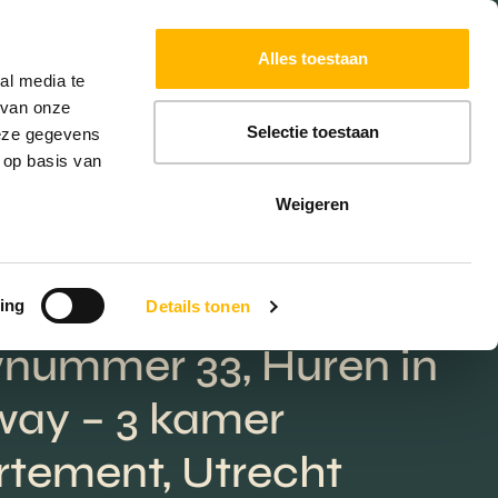
Powered by
Translate
Alles toestaan
W
HYPOTHEKEN
EXTRA DIENSTEN
al media te
 van onze
Selectie toestaan
deze gegevens
 op basis van
Weigeren
ing
Details tonen
nummer 33, Huren in
way – 3 kamer
tement, Utrecht