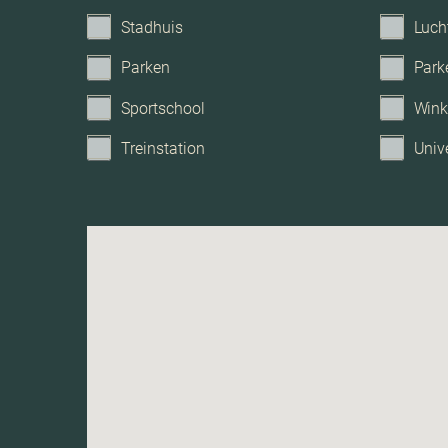
Tuintypes
Stadhuis
Luch
Parken
Park
Sportschool
Wink
Treinstation
Unive