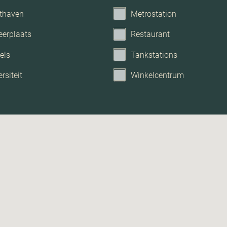
thaven
Metrostation
eerplaats
Restaurant
els
Tankstations
rsiteit
Winkelcentrum