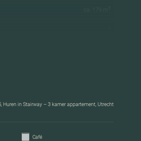
3
ca. 179 m
2
1 woonlagen
Lift, zonnepanelen
Volledig geisoleerd
Huren in Stairway – 3 kamer appartement, Utrecht
Vloerverwarming gedeeltelijk
Stadsverwarming
Café