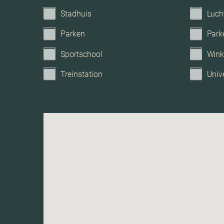
Tuintypes
Stadhuis
Luch
Parken
Park
Sportschool
Wink
Treinstation
Unive