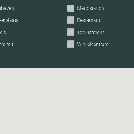
thaven
Metrostation
eerplaats
Restaurant
els
Tankstations
rsiteit
Winkelcentrum