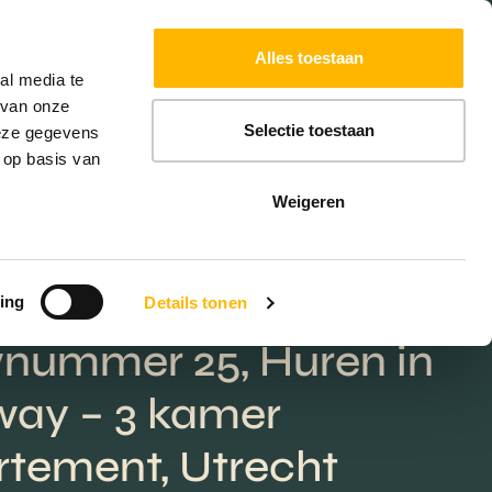
Powered by
Translate
Alles toestaan
W
HYPOTHEKEN
EXTRA DIENSTEN
al media te
 van onze
Selectie toestaan
deze gegevens
 op basis van
Weigeren
ing
Details tonen
nummer 25, Huren in
way – 3 kamer
tement, Utrecht