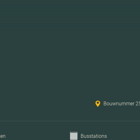
Bouwnummer 25, 
ken
Busstations