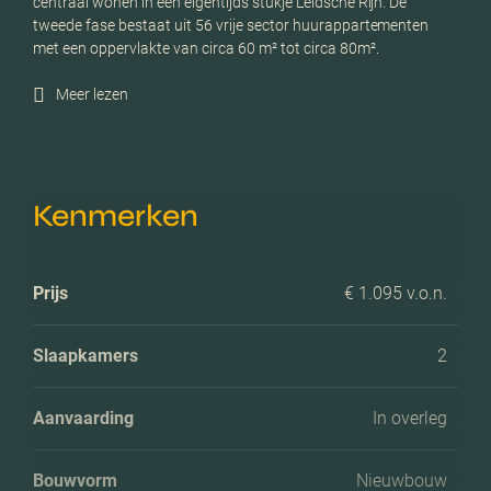
centraal wonen in een eigentijds stukje Leidsche Rijn. De
tweede fase bestaat uit 56 vrije sector huurappartementen
met een oppervlakte van circa 60 m² tot circa 80m².
Meer lezen
Kenmerken
Prijs
€ 1.095 v.o.n.
Slaapkamers
2
Aanvaarding
In overleg
Bouwvorm
Nieuwbouw