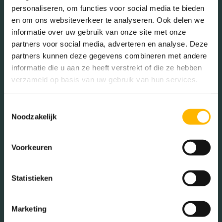
personaliseren, om functies voor social media te bieden
Voorzieningen
Lift, zonnepanelen
en om ons websiteverkeer te analyseren. Ook delen we
informatie over uw gebruik van onze site met onze
In de buurt
Isolatie
Volledig geisoleerd
partners voor social media, adverteren en analyse. Deze
partners kunnen deze gegevens combineren met andere
Verwarming
Vloerverwarming
informatie die u aan ze heeft verstrekt of die ze hebben
gedeeltelijk
verzameld op basis van uw gebruik van hun services.
Bakkerij
Banken
Toestemmingsselectie
Warm water
Stadsverwarming
Busstations
Café
Noodzakelijk
Stadhuis
Luchthaven
Tuintypes
Geen tuin
Voorkeuren
Metrostation
Musea
Parken
Parkeerplaats
Statistieken
Restaurant
Scholen
Marketing
Sportschool
Winkels