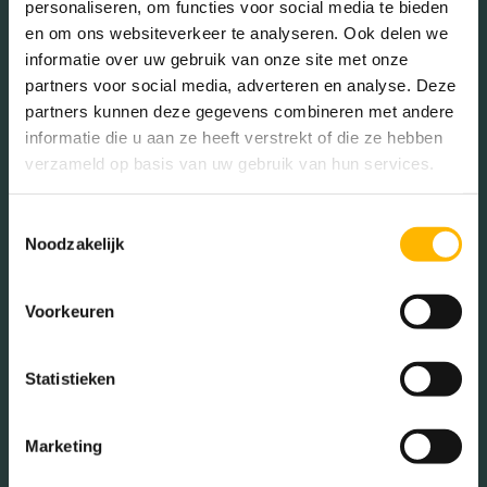
Voorzieningen
Lift, zonnepanelen
personaliseren, om functies voor social media te bieden
en om ons websiteverkeer te analyseren. Ook delen we
informatie over uw gebruik van onze site met onze
In de buurt
Isolatie
Volledig geisoleerd
partners voor social media, adverteren en analyse. Deze
partners kunnen deze gegevens combineren met andere
Verwarming
Vloerverwarming
informatie die u aan ze heeft verstrekt of die ze hebben
gedeeltelijk
verzameld op basis van uw gebruik van hun services.
Bakkerij
Banken
Warm water
Stadsverwarming
Toestemmingsselectie
Busstations
Café
Noodzakelijk
Stadhuis
Luchthaven
Tuintypes
Geen tuin
Metrostation
Musea
Voorkeuren
Parken
Parkeerplaats
Statistieken
Restaurant
Scholen
Sportschool
Winkels
Marketing
Tankstations
Taxistandplaats