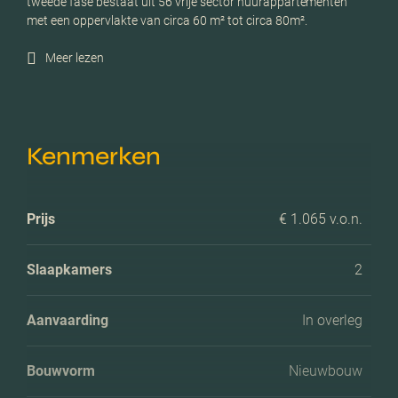
tweede fase bestaat uit 56 vrije sector huurappartementen
met een oppervlakte van circa 60 m² tot circa 80m².
Meer lezen
Kenmerken
Prijs
€ 1.065 v.o.n.
Slaapkamers
2
Aanvaarding
In overleg
Bouwvorm
Nieuwbouw