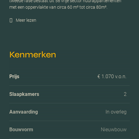
tweede fase bestaat uit 56 vrije sector huurappartementen
met een oppervlakte van circa 60 m² tot circa 80m².
Meer lezen
Kenmerken
Prijs
€ 1.070 v.o.n.
Slaapkamers
2
Aanvaarding
In overleg
Bouwvorm
Nieuwbouw