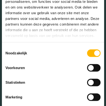
Voorzieningen
Lift, zonnepanelen
personaliseren, om functies voor social media te bieden
en om ons websiteverkeer te analyseren. Ook delen we
informatie over uw gebruik van onze site met onze
In de buurt
Isolatie
Volledig geisoleerd
partners voor social media, adverteren en analyse. Deze
partners kunnen deze gegevens combineren met andere
Verwarming
Vloerverwarming
informatie die u aan ze heeft verstrekt of die ze hebben
gedeeltelijk
verzameld op basis van uw gebruik van hun services.
Bakkerij
Banken
Warm water
Stadsverwarming
Toestemmingsselectie
Busstations
Café
Noodzakelijk
Stadhuis
Luchthaven
Tuintypes
Geen tuin
Metrostation
Musea
Voorkeuren
Parken
Parkeerplaats
Statistieken
Restaurant
Scholen
Sportschool
Winkels
Marketing
Tankstations
Taxistandplaats