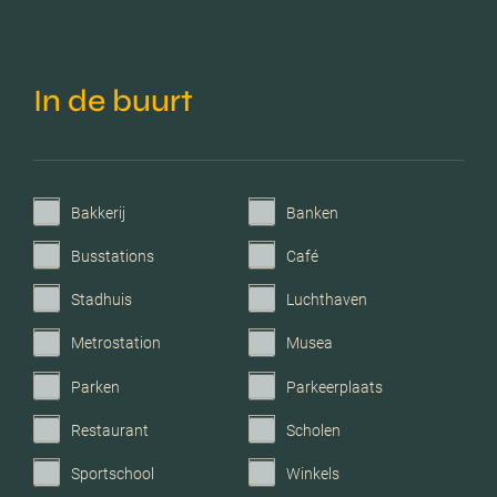
Isolatie
Dubbel glas, volledig
geisoleerd
In de buurt
Verwarming
Vloerverwarming geheel
Warm water
Stadsverwarming
Bakkerij
Banken
Busstations
Café
Tuintypes
Geen tuin
Stadhuis
Luchthaven
Metrostation
Musea
Parken
Parkeerplaats
Restaurant
Scholen
Sportschool
Winkels