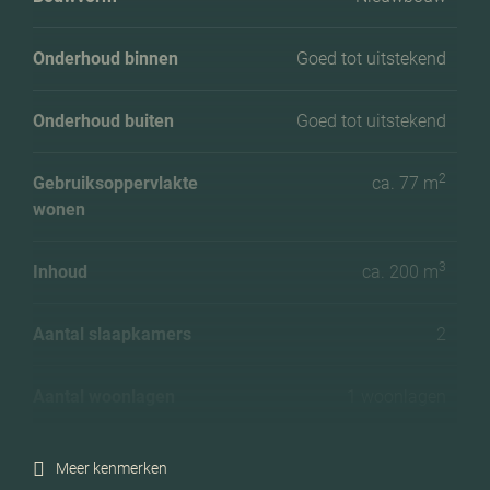
Onderhoud binnen
Goed tot uitstekend
Onderhoud buiten
Goed tot uitstekend
2
Gebruiksoppervlakte
ca. 77 m
wonen
3
Inhoud
ca. 200 m
Aantal slaapkamers
2
Aantal woonlagen
1 woonlagen
Voorzieningen
Mechanische ventilatie,
Meer kenmerken
lift