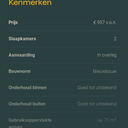
Kenmerken
Prijs
€ 957 v.o.n.
Slaapkamers
2
Aanvaarding
In overleg
Bouwvorm
Nieuwbouw
Onderhoud binnen
Goed tot uitstekend
Onderhoud buiten
Goed tot uitstekend
2
Gebruiksoppervlakte
ca. 71 m
wonen