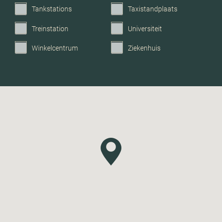
Tankstations
Taxistandplaats
Treinstation
Universiteit
Winkelcentrum
Ziekenhuis