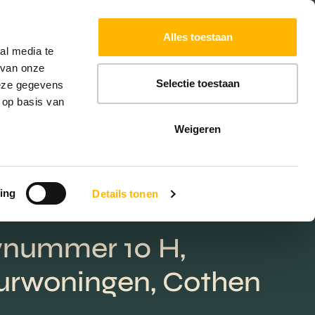
Powered by
Translate
Alles toestaan
W
HYPOTHEKEN
EXTRA DIENSTEN
al media te
 van onze
Selectie toestaan
deze gegevens
 op basis van
Weigeren
ing
Details tonen
nummer 10 H,
urwoningen, Cothen