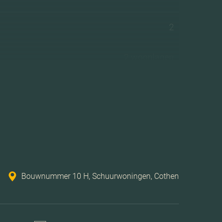
2
2 woonlagen
Mechanische ventilatie
Achtertuin
Bouwnummer 10 H, Schuurwoningen, Cothen