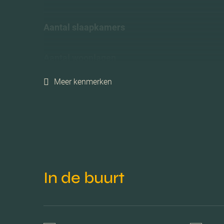
Aantal slaapkamers
Aantal woonlagen
Meer kenmerken
Voorzieningen
Tuintypes
In de buurt