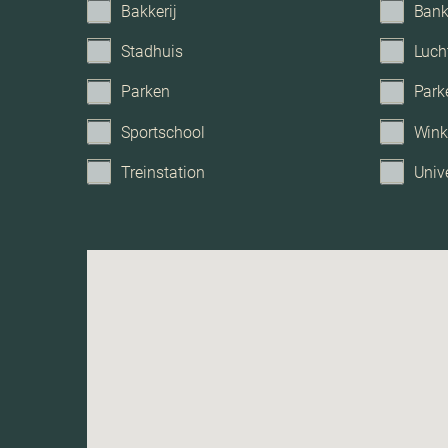
Bakkerij
Ban
Stadhuis
Luch
Parken
Park
Sportschool
Wink
Treinstation
Unive