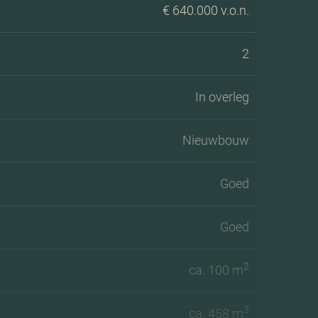
€ 640.000 v.o.n.
2
In overleg
Nieuwbouw
Goed
Goed
2
ca. 100 m
3
ca. 458 m