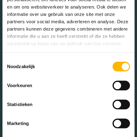
Isolatie
Volledig geisoleerd
en om ons websiteverkeer te analyseren. Ook delen we
In de buurt
informatie over uw gebruik van onze site met onze
Verwarming
Vloerverwarming geheel,
partners voor social media, adverteren en analyse. Deze
warmtepomp
partners kunnen deze gegevens combineren met andere
informatie die u aan ze heeft verstrekt of die ze hebben
verzameld op basis van uw gebruik van hun services.
Tuintypes
Achtertuin
Bakkerij
Banken
Busstations
Café
Toestemmingsselectie
Noodzakelijk
Stadhuis
Luchthaven
Metrostation
Musea
Voorkeuren
Parken
Parkeerplaats
Statistieken
Restaurant
Scholen
Sportschool
Winkels
Marketing
Tankstations
Taxistandplaats