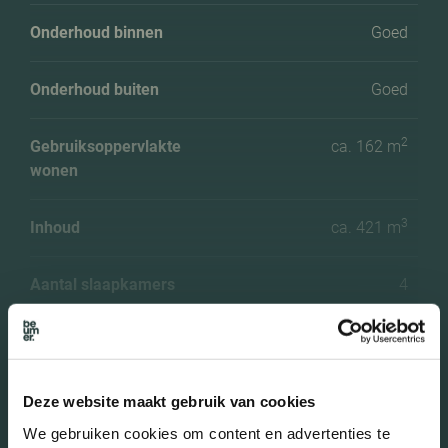
Onderhoud binnen
Goed
Onderhoud buiten
Goed
2
Gebruiksoppervlakte
ca. 162 m
wonen
3
Inhoud
ca. 421 m
Aantal slaapkamers
4
Aantal woonlagen
3 woonlagen
Voorzieningen
Zonnepanelen,
Deze website maakt gebruik van cookies
Meer kenmerken
balansventilatie
We gebruiken cookies om content en advertenties te