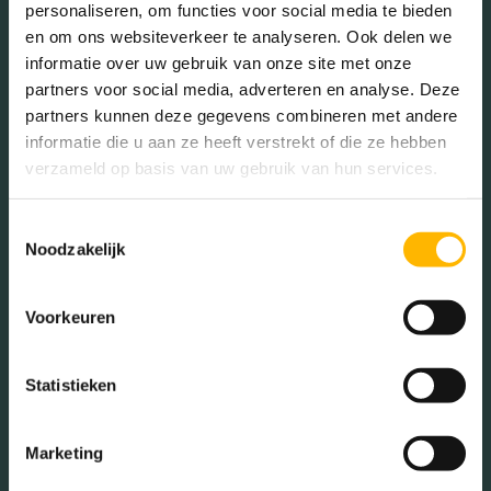
personaliseren, om functies voor social media te bieden
Isolatie
Volledig geisoleerd
en om ons websiteverkeer te analyseren. Ook delen we
informatie over uw gebruik van onze site met onze
In de buurt
partners voor social media, adverteren en analyse. Deze
Verwarming
Vloerverwarming geheel,
partners kunnen deze gegevens combineren met andere
warmtepomp
informatie die u aan ze heeft verstrekt of die ze hebben
verzameld op basis van uw gebruik van hun services.
Tuintypes
Achtertuin, zonneterras
Bakkerij
Banken
Toestemmingsselectie
Busstations
Café
Noodzakelijk
Stadhuis
Luchthaven
Metrostation
Musea
Voorkeuren
Parken
Parkeerplaats
Statistieken
Restaurant
Scholen
Sportschool
Winkels
Marketing
Tankstations
Taxistandplaats