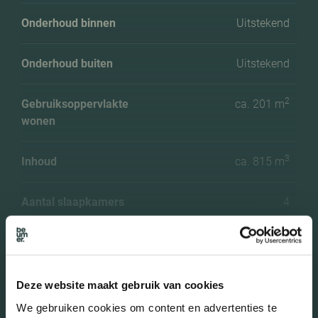
Onderhoud binnen
Uitstekend
Onderhoud buiten
Uitstekend
2
Gebruiksoppervlakte
ca. 201 m
wonen
3
Inhoud
ca. 815 m
Aantal slaapkamers
4
Aantal woonlagen
3 woonlagen
Voorzieningen
Zonnepanelen
Deze website maakt gebruik van cookies
Meer kenmerken
We gebruiken cookies om content en advertenties te