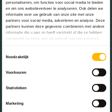
Isolatie
Volledig geisoleerd, hr
personaliseren, om functies voor social media te bieden
glas
en om ons websiteverkeer te analyseren. Ook delen we
informatie over uw gebruik van onze site met onze
In de buurt
partners voor social media, adverteren en analyse. Deze
Verwarming
Vloerverwarming
partners kunnen deze gegevens combineren met andere
gedeeltelijk, warmtepomp,
informatie die u aan ze heeft verstrekt of die ze hebben
aardwarmte
verzameld op basis van uw gebruik van hun services.
Bakkerij
Banken
Tuintypes
Achtertuin, zijtuin
Toestemmingsselectie
Busstations
Café
Noodzakelijk
Stadhuis
Luchthaven
Metrostation
Musea
Voorkeuren
Parken
Parkeerplaats
Statistieken
Restaurant
Scholen
Sportschool
Winkels
Marketing
Tankstations
Taxistandplaats