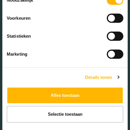
meer
Voorkeuren
IK WIL MIJN HUIS VERKOPEN
Statistieken
Marketing
Veelgestelde vragen
Details tonen
Is een waardebepaling echt
Alles toestaan
gratis?
Ja. Het kost je niets en je zit nergens aan vast.
Selectie toestaan
Moet ik mijn woning direct
verkopen?