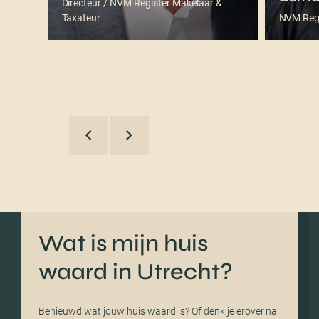
Directeur / NVM Register Makelaar &
Taxateur
NVM Regi
Wat is mijn huis
waard in Utrecht?
Benieuwd wat jouw huis waard is? Of denk je erover na