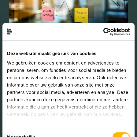
Uniek bij Beumer
Deze website maakt gebruik van cookies
We gebruiken cookies om content en advertenties te
Creatief, modern en vernieuwend, maar altijd dichtbij en
personaliseren, om functies voor social media te bieden
behulpzaam
en om ons websiteverkeer te analyseren. Ook delen we
Dedicated marketingafdeling voor alle promotie voor je
informatie over uw gebruik van onze site met onze
huis
partners voor social media, adverteren en analyse. Deze
Eigen woningfotograaf die de woning optimaal in beeld
partners kunnen deze gegevens combineren met andere
weet te brengen. Bekijk
hier
waar je op moet letten als de
fotograaf langskomt.
informatie die u aan ze heeft verstrekt of die ze hebben
Frans ‘de bordenman’ zorgt ervoor dat de te koop borden
verzameld op basis van uw gebruik van hun services.
keurig en op tijd hangen
Slimme ‘maatwerk’ oplossingen; een stylist,
Toestemmingsselectie
duurzaamheidsadviseur,
Beumer klusservice
en nog veel
Noodzakelijk